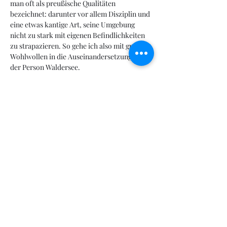
man oft als preußische Qualitäten 
bezeichnet: darunter vor allem Disziplin und 
eine etwas kantige Art, seine Umgebung 
nicht zu stark mit eigenen Befindlichkeiten 
zu strapazieren. So gehe ich also mit großem 
Wohlwollen in die Auseinandersetzung mit 
der Person Waldersee.
Schnell jedoch läuft es mir bei den 
erbarmungslosen Kriegs- und 
Kolonialverbrechen, die er zu verantworten 
hat, heiß und kalt den Rücken herunter, 
wann immer ich seine persönlichen 
Aufzeichnungen zu den Ereignissen 
während der europäischen Strafexpedition 
in China studiere. Und ich betrachte die 
„Walderseestraße“ bei mir um die Ecke mit 
ganz neuen Augen...